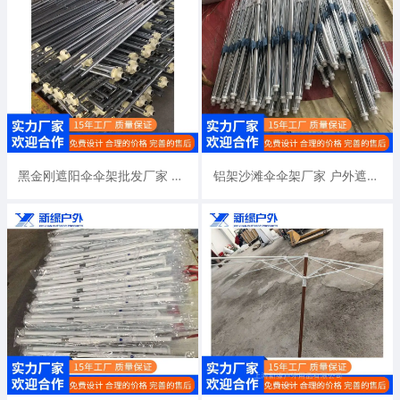
黑金刚遮阳伞伞架批发厂家 户外太阳伞广告大伞配黑钢伞架双层
铝架沙滩伞伞架厂家 户外遮阳广告伞架子 钢骨纤维骨伞骨配铝架