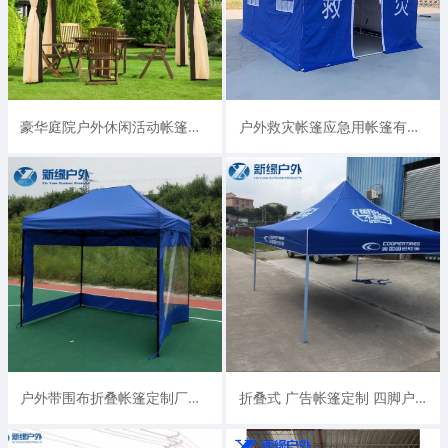
豪华庭院户外休闲活动帐篷罗马篷生产厂家
户外救灾帐篷应急用帐篷有现货
户外带围布折叠帐篷定制厂家 质量好发货快
折叠式 广告帐篷定制 四脚户外遮阳伞篷摆摊帐篷伞