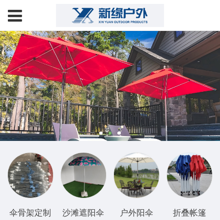
伞骨架定制
沙滩遮阳伞
户外阳伞
折叠帐篷