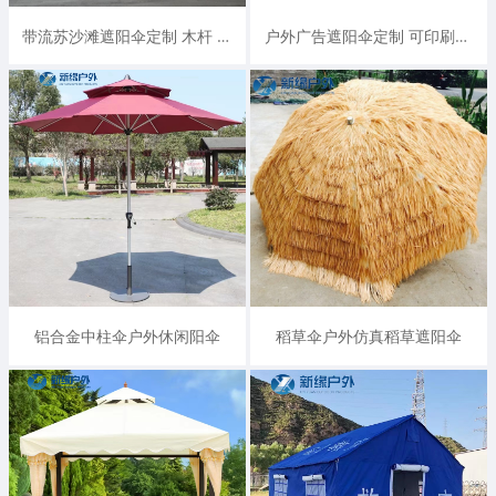
带流苏沙滩遮阳伞定制 木杆 铝杆均可定制
户外广告遮阳伞定制 可印刷LOGO和广告 质量好
铝合金中柱伞户外休闲阳伞
稻草伞户外仿真稻草遮阳伞