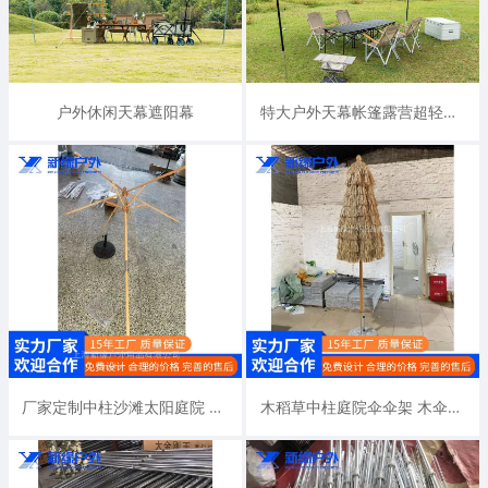
户外休闲天幕遮阳幕
特大户外天幕帐篷露营超轻防雨防晒遮阳棚野营野餐六边形帐篷厂家
厂家定制中柱沙滩太阳庭院 进口榉木伞骨架 国产硬木户外伞伞架
木稻草中柱庭院伞伞架 木伞架仿木伞架 钢伞架 铝伞架单独定制