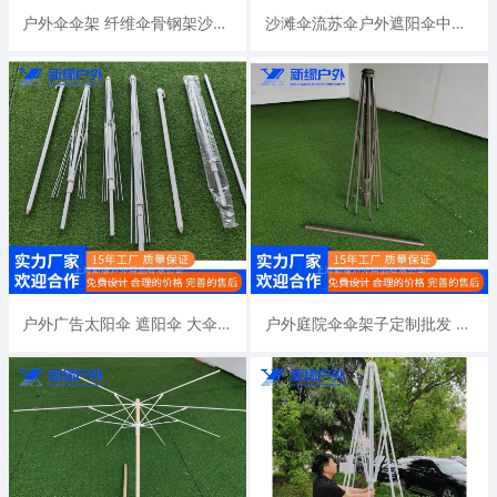
户外伞伞架 纤维伞骨钢架沙滩伞户外太阳伞遮阳伞伞架厂家
沙滩伞流苏伞户外遮阳伞中柱伞伞架 实木仿木架纤维伞骨厂家定制
户外广告太阳伞 遮阳伞 大伞伞架子厂家大遮阳伞伞架
户外庭院伞伞架子定制批发 大伞遮阳伞伞架中柱休闲沙滩伞架