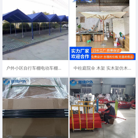
户外小区自行车棚电动车棚电瓶车棚遮阳棚膜结构停车棚遮雨棚厂家
中柱庭院伞 木架 实木架仿木架 进口榉木架 硬木伞架可单独定制