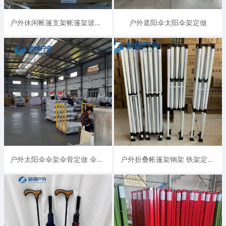
户外休闲帐篷支架帐篷架玻璃纤维杆生产厂家
户外遮阳伞太阳伞架定做
户外太阳伞伞架伞骨定做 伞骨生产厂
户外折叠帐篷架钢架 铁架定做 有现货