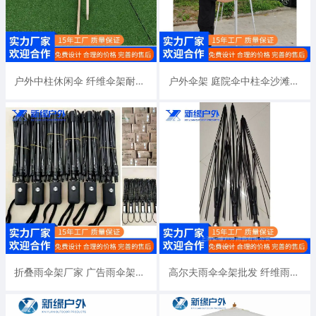
户外中柱休闲伞 纤维伞架耐用抗风强厂家定制批发
户外伞架 庭院伞中柱伞沙滩伞伞架批发厂家直销
折叠雨伞架厂家 广告雨伞架子 三折伞自动伞架批发定制
高尔夫雨伞伞架批发 纤维雨伞架子厂家定制直销直杆伞伞架