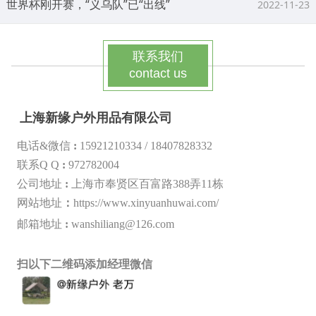
应对美国加关税挑战，上海新缘户外用品有限公司：以定制伞架半成品，共创雨中新商机
2025-03-07
关税压力下的创新：新缘户外推出半成品伞架定制服务
2025-03-07
联系我们
新缘户外：灵活定制，有效应对美国关税
2025-03-07
contact us
八部门：加快户外运动用品制造业转型升级
2022-11-23
上海新缘户外用品有限公司
新缘户外官网正式上线！
2021-10-09
电话&微信
:
15921210334 /
18407828332
世界杯刚开赛，“义乌队”已“出线”
2022-11-23
联系Q Q
:
972782004
公司地址
:
上海市奉贤区百富路388弄11栋
网站地址
：
https://www.xinyuanhuwai.com/
邮箱地址
:
wanshiliang@126.com
扫以下二维码添加经理微信