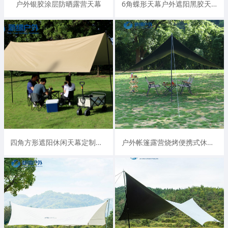
户外银胶涂层防晒露营天幕
6角蝶形天幕户外遮阳黑胶天幕
四角方形遮阳休闲天幕定制与批发
户外帐篷露营烧烤便携式休闲遮阳天幕