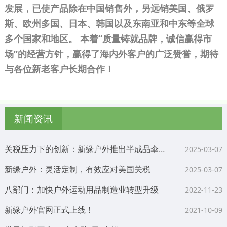
发展，已使产品除在中国销售外，另远销美国、俄罗
关税压力下的创新：新缘户外推出半成品伞架定制服务
2025-03-07
斯、欧州多国、日本、韩国以及东南亚和中东等全球
新缘户外：灵活定制，有效应对美国关税
2025-03-07
多个国家和地区。 本着“质量铸就品牌，诚信赢得市
八部门：加快户外运动用品制造业转型升级
场”的经营方针，赢得了海内外客户的广泛赞誉，期待
2022-11-23
与各位新老客户长期合作！
新缘户外官网正式上线！
2021-10-09
世界杯刚开赛，“义乌队”已“出线”
2022-11-23
应对美国加关税挑战，上海新缘户外用品有限公司：以定制伞架半成品，共创雨中新商机
2025-03-07
新闻资讯
关税压力下的创新：新缘户外推出半成品伞架定制服务
2025-03-07
新缘户外：灵活定制，有效应对美国关税
2025-03-07
八部门：加快户外运动用品制造业转型升级
2022-11-23
新缘户外官网正式上线！
2021-10-09
世界杯刚开赛，“义乌队”已“出线”
2022-11-23