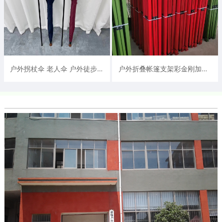
户外拐杖伞 老人伞 户外徒步登山辅助伞
户外折叠帐篷支架彩金刚加粗支架抗风加强