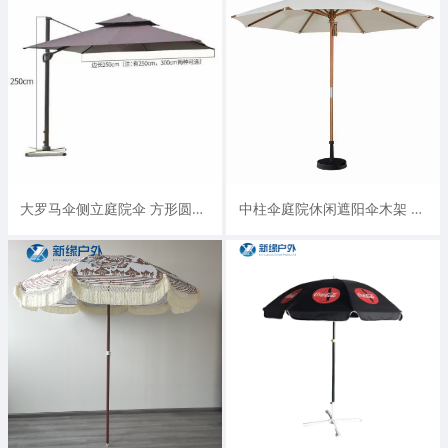
大罗马伞侧立庭院伞 方形圆形都有现货
中柱伞庭院休闲遮阳伞木架 铁架 铝架都可做