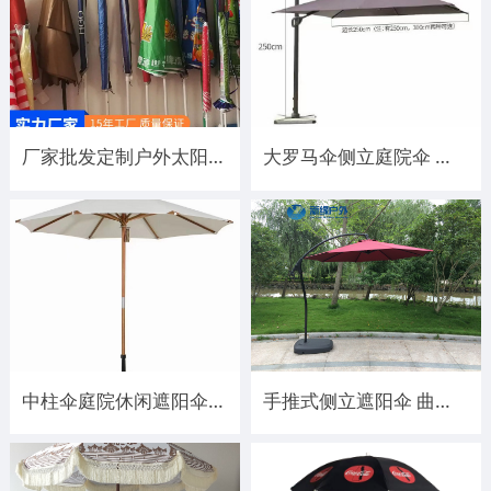
厂家批发定制户外太阳伞沙滩伞 定制企业logo促销宣传户外遮阳伞
大罗马伞侧立庭院伞 方形圆形都有现货
中柱伞庭院休闲遮阳伞木架 铁架 铝架都可做
手推式侧立遮阳伞 曲臂伞