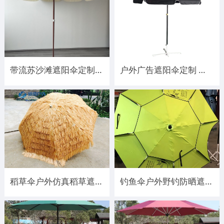
带流苏沙滩遮阳伞定制 木杆 铝杆均可定制
户外广告遮阳伞定制 可印刷LOGO和广告 质量好
稻草伞户外仿真稻草遮阳伞
钓鱼伞户外野钓防晒遮阳伞