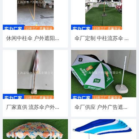
休闲中柱伞 户外遮阳伞 实木架庭院伞罗马岗亭太阳伞印刷logo
伞厂定制 中柱流苏伞 可带转向木架仿木架按需制作别墅景区餐厅同休闲伞
厂家直供 流苏伞户外遮阳伞古典风花园景区沙滩太阳伞带转向歪头
伞厂供应 户外广告遮阳太阳伞 企业宣传用户外休闲伞厂家定制