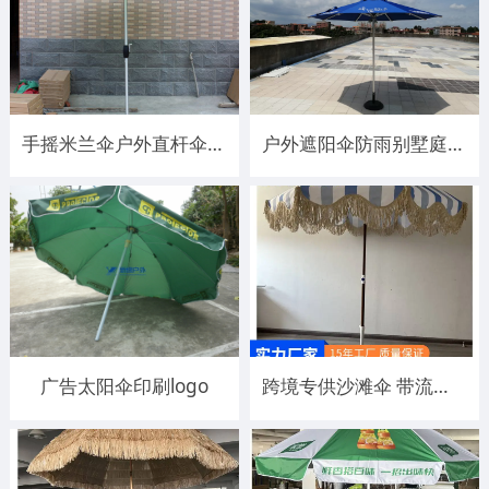
手摇米兰伞户外直杆伞单顶太阳伞中柱伞遮阳伞庭院伞休闲沙滩伞
户外遮阳伞防雨别墅庭院花园阳台中柱太阳伞岗亭保安防晒可印 logo
广告太阳伞印刷logo
跨境专供沙滩伞 带流苏太阳伞 海滩海边泳池庭院露营遮阳流苏伞