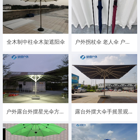
全木制中柱伞木架遮阳伞
户外拐杖伞 老人伞 户外徒步登山辅助伞
户外露台外摆星光伞方形大庭院伞带LED灯夜用户外伞
露台外摆大伞手摇景观大伞方形大伞庭院伞7米圆伞星光大伞帝王伞