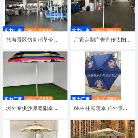
旅游景区仿真稻草伞 户外休闲稻草遮阳伞 稻草顶沙滩伞制作厂
厂家定制广告宣传太阳伞 户外摆摊钓鱼遮阳伞 防晒沙滩伞印Logo
境外专供沙滩遮阳伞 海滩休闲遮阳用大伞 2米 1米8直径伞生产厂家
6k中柱庭院伞 户外景区别墅餐厅用6骨遮阳大伞