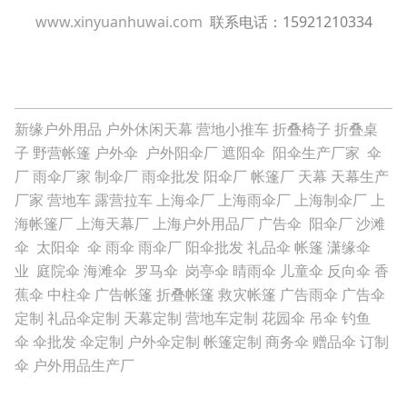
www.xinyuanhuwai.com
联系电话：15921210334
新缘户外用品
户外休闲天幕
营地小推车
折叠椅子
折叠桌
子
野营帐篷
户外伞
户外阳伞厂
遮阳伞
阳伞生产厂家
伞
厂
雨伞厂家
制伞厂
雨伞批发
阳伞厂
帐篷厂
天幕
天幕生产
厂家
营地车
露营拉车
上海伞厂
上海雨伞厂
上海制伞厂
上
海帐篷厂
上海天幕厂
上海户外用品厂
广告伞
阳伞厂
沙滩
伞
太阳伞
伞
雨伞
雨伞厂
阳伞批发
礼品伞
帐篷
潇缘伞
业
庭院伞
海滩伞
罗马伞
岗亭伞
晴雨伞
儿童伞
反向伞
香
蕉伞
中柱伞
广告帐篷
折叠帐篷
救灾帐篷
广告雨伞
广告伞
定制
礼品伞定制
天幕定制
营地车定制
花园伞
吊伞
钓鱼
伞
伞批发
伞定制
户外伞定制
帐篷定制
商务伞
赠品伞
订制
伞
户外用品生产厂