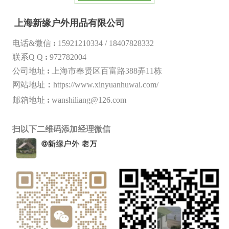
上海新缘户外用品有限公司
电话&微信
:
15921210334 /
18407828332
联系Q Q
:
972782004
公司地址
:
上海市奉贤区百富路388弄11栋
网站地址
：
https://www.xinyuanhuwai.com/
邮箱地址
:
wanshiliang@126.com
扫以下二维码添加经理微信