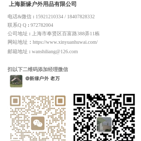
上海新缘户外用品有限公司
电话&微信
:
15921210334 /
18407828332
联系Q Q
:
972782004
公司地址
:
上海市奉贤区百富路388弄11栋
网站地址
：
https://www.xinyuanhuwai.com/
邮箱地址
:
wanshiliang@126.com
扫以下二维码添加经理微信