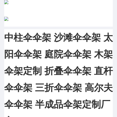
中柱伞伞架 沙滩伞伞架 太
阳伞伞架 庭院伞伞架 木架
伞架定制 折叠伞伞架 直杆
伞伞架 三折伞伞架 高尔夫
伞伞架 半成品伞架定制厂