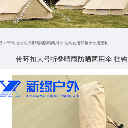
扣大号折叠晴雨防晒两用
品
>
带环扣大号折叠晴雨防晒两用伞 挂钩女用背包伞专用定制
带环扣大号折叠晴雨防晒两用伞 挂
制