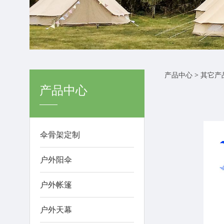
带环
产品中心
>
其它产
产品中心
用定
伞骨架定制
户外阳伞
户外帐篷
户外天幕