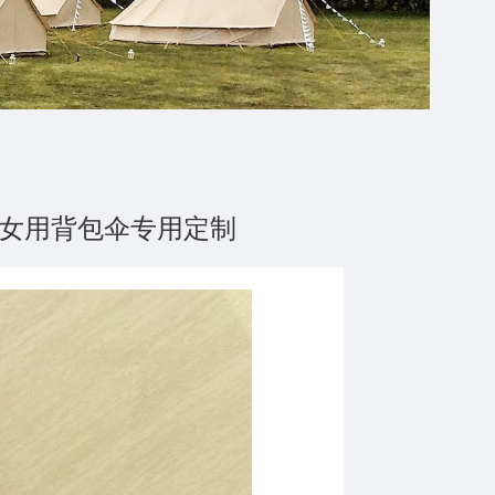
伞 挂钩女用背包伞专
钩女用背包伞专用定制